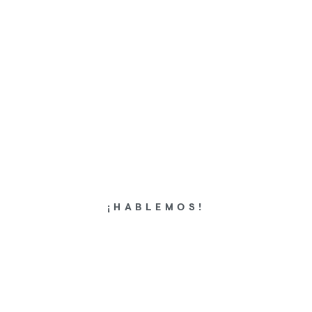
VACCINES VR
Training en Realidad Virtual para conocer todo el
proceso de preparación del nuevo producto
inyectable
¡HABLEMOS!
CLIENTE