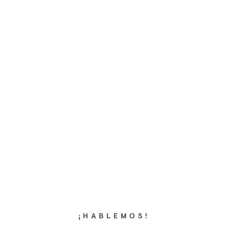
WEBINAR TAMPA
Un webinar en directo que transformó el
conocimiento sobre nutrición animal en una
experiencia dinámica y participativa.
¡HABLEMOS!